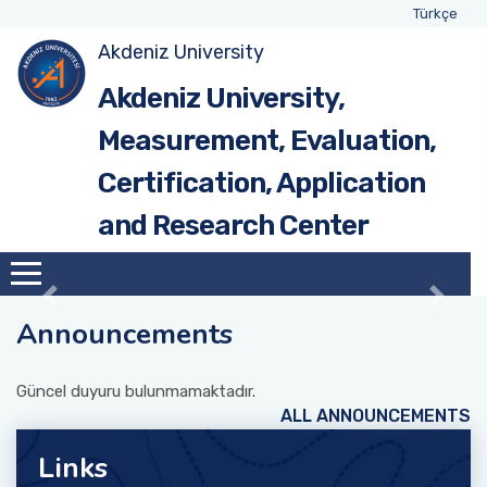
Türkçe
Akdeniz University
Introduction
Akdeniz University,
Measurement, Evaluation,
Administration
Certification, Application
Our Mission
and Research Center
Our Vision
Announcements
Güncel duyuru bulunmamaktadır.
ALL ANNOUNCEMENTS
Links